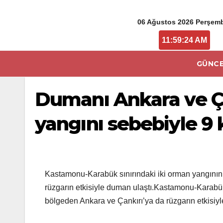
06 Ağustos 2026 Perşem
11:59:24 AM
GÜNCE
Dumanı Ankara ve Ça
yangını sebebiyle 9 k
Kastamonu-Karabük sınırındaki iki orman yangınını
rüzgarın etkisiyle duman ulaştı.Kastamonu-Karabük 
bölgeden Ankara ve Çankırı’ya da rüzgarın etkisiy