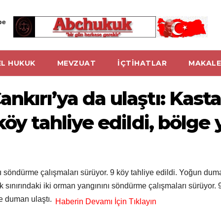
be
L HUKUK
MEVZUAT
İÇTİHATLAR
MAKALE
nkırı’ya da ulaştı: Ka
öy tahliye edildi, bölge 
 söndürme çalışmaları sürüyor. 9 köy tahliye edildi. Yoğun dum
sınırındaki iki orman yangınını söndürme çalışmaları sürüyor. 9
le duman ulaştı.