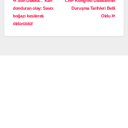
Son Dakika… Kan
CHP Kongresi Davalarının
donduran olay: Savcı
Duruşma Tarihleri Belli
boğazı kesilerek
Oldu
öldürüldü!