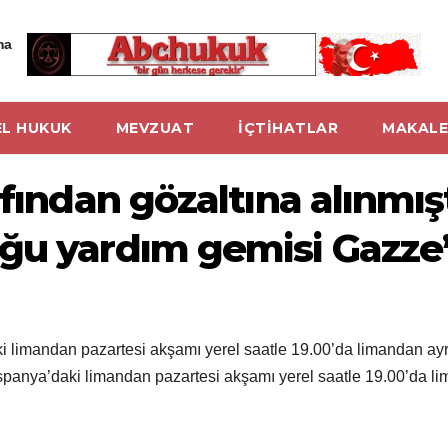
ma
L HUKUK
MEVZUAT
İÇTİHATLAR
MAKALE
fından gözaltına alınmışt
ğu yardım gemisi Gazze’y
aki limandan pazartesi akşamı yerel saatle 19.00’da limandan ay
 İspanya’daki limandan pazartesi akşamı yerel saatle 19.00’da l