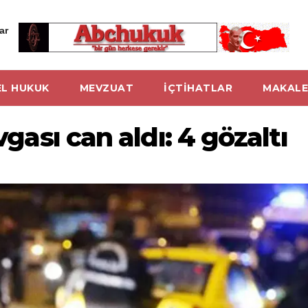
ar
L HUKUK
MEVZUAT
İÇTİHATLAR
MAKALE
vgası can aldı: 4 gözaltı