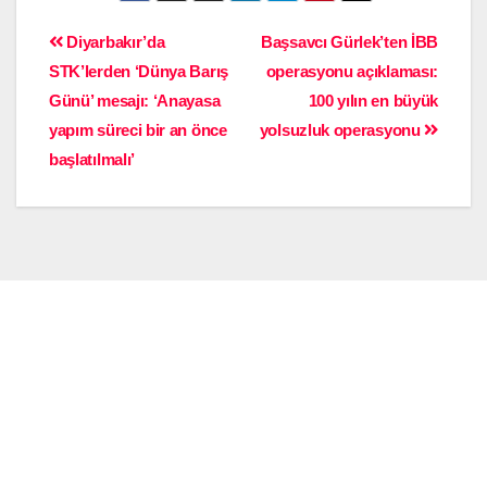
Diyarbakır’da
Başsavcı Gürlek’ten İBB
STK’lerden ‘Dünya Barış
operasyonu açıklaması:
Günü’ mesajı: ‘Anayasa
100 yılın en büyük
yapım süreci bir an önce
yolsuzluk operasyonu
başlatılmalı’