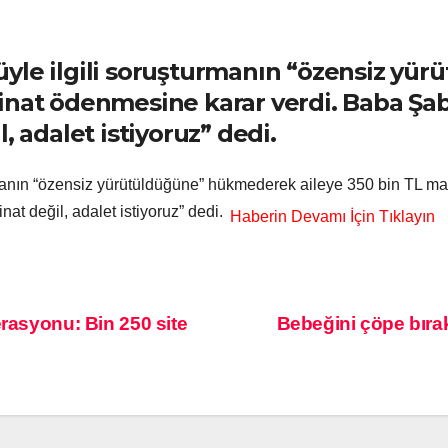
üyle ilgili soruşturmanın “özensiz y
inat ödenmesine karar verdi. Baba Şab
, adalet istiyoruz” dedi.
manın “özensiz yürütüldüğüne” hükmederek aileye 350 bin TL m
at değil, adalet istiyoruz” dedi.
erasyonu: Bin 250 site
Bebeğini çöpe bırak