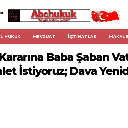
ar
L HUKUK
MEVZUAT
İÇTİHATLAR
MAKALE
 Kararına Baba Şaban Va
let İstiyoruz; Dava Yenid