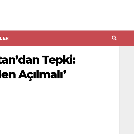
LER
tan’dan Tepki:
en Açılmalı’