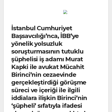
İstanbul Cumhuriyet
Başsavcılığı’nca, İBB’ye
yönelik yolsuzluk
soruşturmasının tutuklu
şüphelisi iş adamı Murat
Kapki ile avukat Mücahit
Birinci’nin cezaevinde
gerçekleştirdiği görüşme
süreci ve içeriği ile ilgili
iddialara ilişkin Birinci’nin
‘şüpheli’ sıfatıyla ifadesi