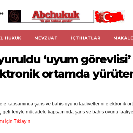
be
L HUKUK
MEVZUAT
İÇTİHATLAR
MAKALE
uruldu ‘uyum görevlisi’
ektronik ortamda yürüten
dele kapsamında şans ve bahis oyunu faaliyetlerini elektronik o
ç gelirleriyle mücadele kapsamında şans ve bahis oyunu faaliye