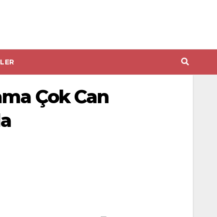
LER
lama Çok Can
da