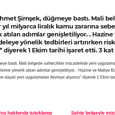
ehmet Şimşek, düğmeye bastı. Mali be
 yıl milyarca liralık kamu zararına se
k atılan adımlar genişletiliyor. . Hazi
eye yönelik tedbirleri artırırken risk 
diyerek 1 Ekim tarihi işaret etti. 3 ka
 bastı. Mali belgede sahtecilikle mücadelede yeni uygulamaya g
erine yönelik atılan adımlar genişletiliyor. . Hazine ve Maliy
ine dayalı yeni uygulamaları devreye alıyoruz” diyerek 1 Ekim tari
hıs hakkında tutuklama
Sahte belgeyle müc