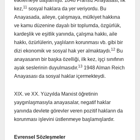
etkilemeye başlamıştı. 1848 Fransız Anayasası, ilk
11
kez,
sosyal haklara da yer veriyordu. Bu
Anayasada, aileye, çalışmaya, mülkiyet hakkına
ve kamu düzenine dayalı bir toplumda, özgürlük,
kardeşlik ve eşitlik yanında, çalışma hakkı, aile
hakkı, özürlülerin, yaşlıların korunması vb. gibi bir
12
dizi ekonomik ve sosyal hak yer almaktaydı.
Bu
anayasanın bir başka özelliği, ilk kez, işçi sınıfının
13
ayak seslerinin duyulmasıdır.
1948 Alman Reich
Anayasası da sosyal haklar içermekteydi.
XIX. ve XX. Yüzyılda Marxist öğretinin
yaygınlaşmasıyla anayasalar, negatif haklar
yanında devlete görevler veren pozitif hakların da
korunması işlevini üstlenmeye başlamışlardır.
Evrensel Sözleşmeler