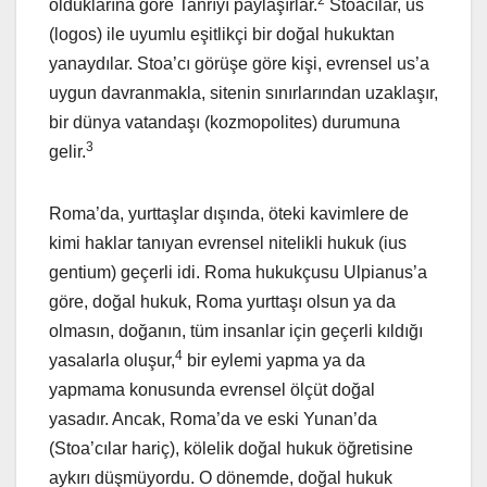
olduklarına göre Tanrıyı paylaşırlar.
Stoacılar, us
(logos) ile uyumlu eşitlikçi bir doğal hukuktan
yanaydılar. Stoa’cı görüşe göre kişi, evrensel us’a
uygun davranmakla, sitenin sınırlarından uzaklaşır,
bir dünya vatandaşı (kozmopolites) durumuna
3
gelir.
Roma’da, yurttaşlar dışında, öteki kavimlere de
kimi haklar tanıyan evrensel nitelikli hukuk (ius
gentium) geçerli idi. Roma hukukçusu Ulpianus’a
göre, doğal hukuk, Roma yurttaşı olsun ya da
olmasın, doğanın, tüm insanlar için geçerli kıldığı
4
yasalarla oluşur,
bir eylemi yapma ya da
yapmama konusunda evrensel ölçüt doğal
yasadır. Ancak, Roma’da ve eski Yunan’da
(Stoa’cılar hariç), kölelik doğal hukuk öğretisine
aykırı düşmüyordu. O dönemde, doğal hukuk