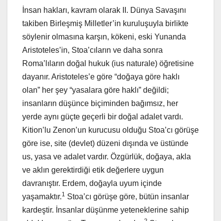
İnsan hakları, kavram olarak II. Dünya Savaşını
takiben Birleşmiş Milletler’in kuruluşuyla birlikte
söylenir olmasına karşın, kökeni, eski Yunanda
Aristoteles’in, Stoa’cıların ve daha sonra
Roma’lıların doğal hukuk (ius naturale) öğretisine
dayanır. Aristoteles’e göre “doğaya göre haklı
olan” her şey “yasalara göre haklı” değildi;
insanların düşünce biçiminden bağımsız, her
yerde aynı güçte geçerli bir doğal adalet vardı.
Kition’lu Zenon’un kurucusu olduğu Stoa’cı görüşe
göre ise, site (devlet) düzeni dışında ve üstünde
us, yasa ve adalet vardır. Özgürlük, doğaya, akla
ve aklın gerektirdiği etik değerlere uygun
davranıştır. Erdem, doğayla uyum içinde
1
yaşamaktır.
Stoa’cı görüşe göre, bütün insanlar
kardeştir. İnsanlar düşünme yeteneklerine sahip
2